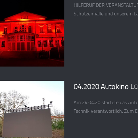
HILFERUF DER VERANSTALTUN
Schützenhalle und unserem La
04.2020 Autokino L
Am 24.04.20 startete das Autok
Technik verantwortlich. Zum