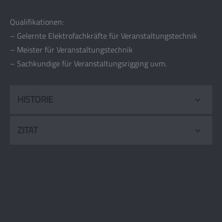
Qualifikationen:
– Gelernte Elektrofachkräfte für Veranstaltungstechnik
– Meister für Veranstaltungstechnik
– Sachkundige für Veranstaltungsrigging uvm.
HISTORIE
Über das Unternehmen
ZITAT
In den ersten Jahren noch überwiegend als
„Es ist
unklug
, zuviel zu bezahlen,
Techniker für andere Unternehmen im Einsatz,
aber es ist
noch schlechter
,
gründete Christopher Schmalenbach 2004 sein
zuwenig zu bezahlen.
bis heute inhabergeführtes Unternehmen
„Schmalenbach Veranstaltungstechnik“. Als
Wenn Sie
zuviel
bezahlen,