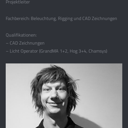
Projektleiter
Fachbereich: Beleuchtung, Rigging und CAD Zeichnungen
Qualifikationen:
– CAD Zeichnungen
– Licht Operator (GrandMA 1+2, Hog 3+4, Chamsys)