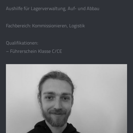
Aushilfe für Lagerverwaltung, Auf- und Abbau
Fachbereich: Kommissionieren, Logistik
Qualifikationen:
– Führerschein Klasse C/CE