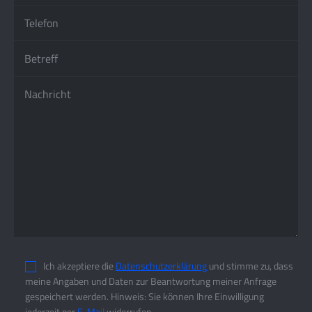
Im gleichen Jahr wurde der erste festangestellte
Und wenn Sie das tun, dann haben Sie
Mitarbeiter eingestellt. Seit 2014 unterstützt ein
auch
genug Geld,
zweiter Festangestellter das Team. Zwei weitere
um
für etwas besseres
zu bezahlen.“
Kollegen kamen ein Jahr später hinzu, um die
Bereiche Lager und Logistik zu betreuen.
Johan Ruskin, englischer Sozialreformer, 1819-1900
Im Sommer 2015 wurden die Kapazitäten des
Lagers erneut erweitert auf knapp 650m².
Ende 2018 begannen wir mit unserem Anbau,
der im Sommer 2019 abgeschlossen wurde. Nun
Beträgt unsere Lagerfläche über 950m².
Ich akzeptiere die
Datenschutzerklärung
und stimme zu, dass
meine Angaben und Daten zur Beantwortung meiner Anfrage
gespeichert werden. Hinweis: Sie können Ihre Einwilligung
jederzeit per
E-Mail
widerrufen.