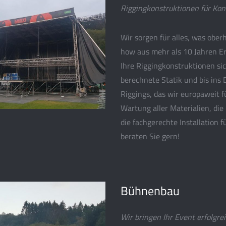
Riggingkonstruktionen für Ko
Wir sorgen für alles, was obe
how aus mehr als 10 Jahren Er
Ihre Riggingkonstruktionen sic
berechnete Statik und bis ins 
Riggings, das wir europaweit f
Wartung aller Materialien, di
die fachgerechte Installation f
beraten Sie gern!
Bühnenbau
Wir bringen Ihr Event erfolgre