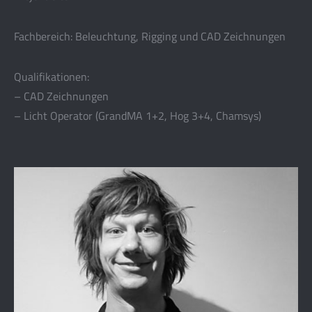
Fachbereich: Beleuchtung, Rigging und CAD Zeichnungen
Qualifikationen:
– CAD Zeichnungen
– Licht Operator (GrandMA 1+2, Hog 3+4, Chamsys)