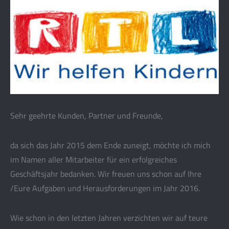
Sehr geehrte Kunden, Partner und Freunde,
da sich das Jahr 2015 dem Ende zuneigt, möchte ich mich
im Namen aller Mitarbeiter für ein erfolgreiches
Geschäftsjahr bedanken. Wir freuen uns schon auf Ihre
/Eure Aufgaben und Herausforderungen im Jahr 2016.
Wie schon in den letzten Jahren verzichten wir auf teure