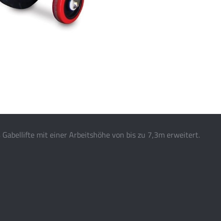
abellifte mit einer Arbeitshöhe von bis zu 7,3m erweitert.